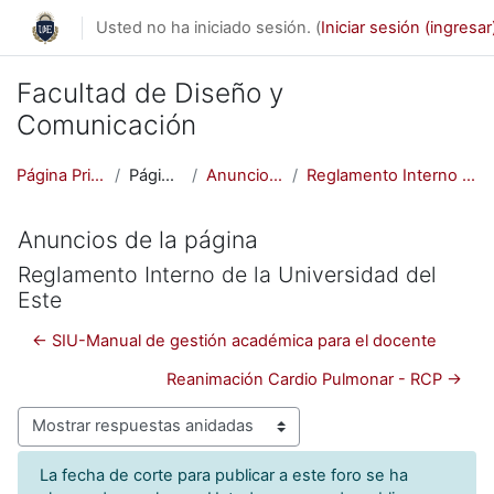
Saltar al contenido principal
Usted no ha iniciado sesión. (
Iniciar sesión (ingresar
Facultad de Diseño y
Comunicación
Página Principal (home)
Páginas del sitio
Anuncios de la página
Reglamento Interno de la Universidad del Este
Anuncios de la página
Reglamento Interno de la Universidad del
Este
← SIU-Manual de gestión académica para el docente
Reanimación Cardio Pulmonar - RCP →
Modo de visualización
La fecha de corte para publicar a este foro se ha