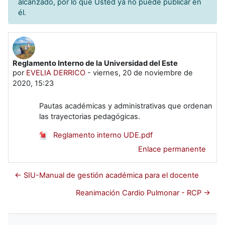
alcanzado, por lo que Usted ya no puede publicar en
él.
Reglamento Interno de la Universidad del Este
Número de respuestas: 0
por
EVELIA DERRICO
-
viernes, 20 de noviembre de
2020, 15:23
Pautas académicas y administrativas que ordenan
las trayectorias pedagógicas.
Reglamento interno UDE.pdf
Enlace permanente
← SIU-Manual de gestión académica para el docente
Reanimación Cardio Pulmonar - RCP →