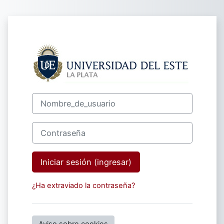
Saltar al contenido principal
Ingresar a Facu
Nombre_de_usuario
Contraseña
Iniciar sesión (ingresar)
¿Ha extraviado la contraseña?
Aviso sobre cookies